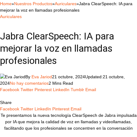
Home
»
Nuestros Productos
»
Auriculares
»
Jabra ClearSpeech: IA para
mejorar la voz en llamadas profesionales
Auriculares
Jabra ClearSpeech: IA para
mejorar la voz en llamadas
profesionales
By
Eva Jariod
21 octubre, 2024
Updated:
21 octubre,
2024
No hay comentarios
2 Mins Read
Facebook
Twitter
Pinterest
LinkedIn
Tumblr
Email
Share
Facebook
Twitter
LinkedIn
Pinterest
Email
Te presentamos la nueva tecnología ClearSpeech de Jabra impulsada
por IA que mejora la calidad de voz en llamadas y videollamadas,
facilitando que los profesionales se concentren en la conversación